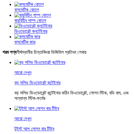
কসমেটিক বোতল
বায়ুবিহীন পাম্প বোতল
ডিওডোরেন্ট কনটেইনার
কসমেটিক জার
গরম পণ্য
শীর্ষস্থানীয় চিন্তাবিদরা ডিজিটাল প্রতিভা শেখায়
আরো দেখুন
বড় সলিড ডিওডোরেন্ট কন্টেইনার
বড় সলিড ডিওডোরেন্ট কন্টেইনার কঠিন ডিওডোরেন্ট, লোশন স্টিক, বডি বাম, এবং
অন্যান্য স্টিক-ফর্মের
আরো দেখুন
টুইস্ট আপ লোশন বার টিউব