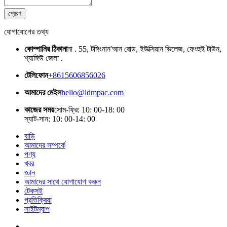
প্রেরণ
যোগাযোগের তথ্য
কোম্পানির ঠিকানা
না . 55, টঙ্গিংনান'আন রোড, ইউক্সিয়ান ভিলেজ, ফেংহুই টাউন,
শ্যাঙ্গিউ জেলা .
টেলিফোন
+8615606856026
আমাদের মেইল
hello@ldmpac.com
কাজের সময়
সোম-ফ্রি: 10: 00-18: 00
স্যাট-সান: 10: 00-14: 00
বাড়ি
আমাদের সম্পর্কে
পণ্য
খবর
জ্ঞান
আমাদের সাথে যোগাযোগ করুন
টেকসই
প্রতিক্রিয়া
সাইটম্যাপ