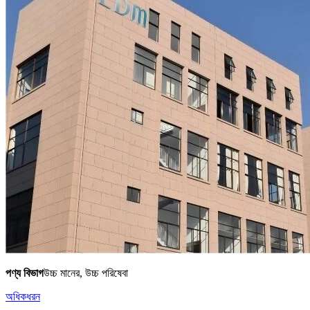
পণ্য বিভাগ
উচ্চ মানের, উচ্চ পরিষেবা
অধিকধরন