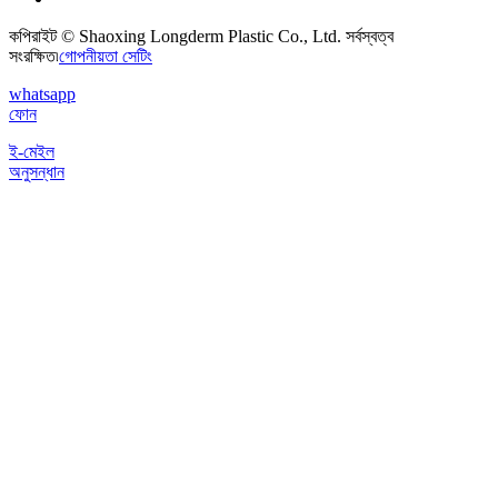
কপিরাইট © Shaoxing Longderm Plastic Co., Ltd. সর্বস্বত্ব
সংরক্ষিত৷
গোপনীয়তা সেটিং
whatsapp
ফোন
ই-মেইল
অনুসন্ধান