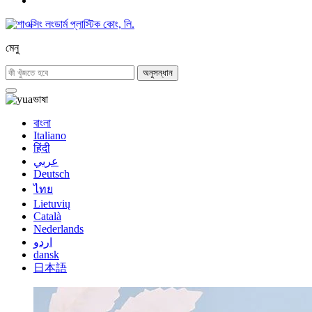
মেনু
অনুসন্ধান
ভাষা
বাংলা
Italiano
हिंदी
عربي
Deutsch
ไทย
Lietuvių
Català
Nederlands
اردو
dansk
日本語