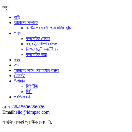
বন্ধ
বাড়ি
আমাদের সম্পর্কে
কাস্টম প্রসাধনী প্যাকেজিং ছাঁচ
পণ্য
কসমেটিক বোতল
বায়ুবিহীন পাম্প বোতল
ডিওডোরেন্ট কনটেইনার
কসমেটিক জার
খবর
জ্ঞান
আমাদের সাথে যোগাযোগ করুন
টেকসই
উপাদান
পিইটিজি
পিপি
প্রতিক্রিয়া
ফোন
+86-15606856026
Email
hello@ldmpac.com
শাওক্সিং লংডার্ম প্লাস্টিক কোং, লি.