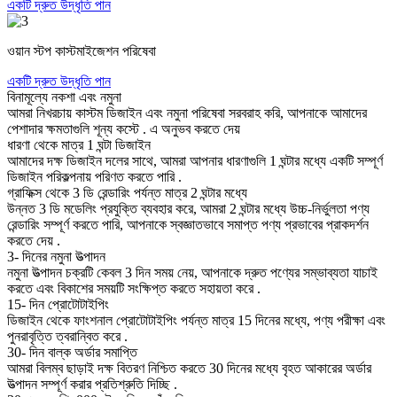
একটি দ্রুত উদ্ধৃতি পান
ওয়ান স্টপ কাস্টমাইজেশন পরিষেবা
একটি দ্রুত উদ্ধৃতি পান
বিনামূল্যে নকশা এবং নমুনা
আমরা নিখরচায় কাস্টম ডিজাইন এবং নমুনা পরিষেবা সরবরাহ করি, আপনাকে আমাদের
পেশাদার ক্ষমতাগুলি শূন্য কস্টে . এ অনুভব করতে দেয়
ধারণা থেকে মাত্র 1 ঘন্টা ডিজাইন
আমাদের দক্ষ ডিজাইন দলের সাথে, আমরা আপনার ধারণাগুলি 1 ঘন্টার মধ্যে একটি সম্পূর্ণ
ডিজাইন পরিকল্পনায় পরিণত করতে পারি .
গ্রাফিক্স থেকে 3 ডি রেন্ডারিং পর্যন্ত মাত্র 2 ঘন্টার মধ্যে
উন্নত 3 ডি মডেলিং প্রযুক্তি ব্যবহার করে, আমরা 2 ঘন্টার মধ্যে উচ্চ-নির্ভুলতা পণ্য
রেন্ডারিং সম্পূর্ণ করতে পারি, আপনাকে স্বজ্ঞাতভাবে সমাপ্ত পণ্য প্রভাবের প্রাকদর্শন
করতে দেয় .
3- দিনের নমুনা উত্পাদন
নমুনা উত্পাদন চক্রটি কেবল 3 দিন সময় নেয়, আপনাকে দ্রুত পণ্যের সম্ভাব্যতা যাচাই
করতে এবং বিকাশের সময়টি সংক্ষিপ্ত করতে সহায়তা করে .
15- দিন প্রোটোটাইপিং
ডিজাইন থেকে ফাংশনাল প্রোটোটাইপিং পর্যন্ত মাত্র 15 দিনের মধ্যে, পণ্য পরীক্ষা এবং
পুনরাবৃত্তি ত্বরান্বিত করে .
30- দিন বাল্ক অর্ডার সমাপ্তি
আমরা বিলম্ব ছাড়াই দক্ষ বিতরণ নিশ্চিত করতে 30 দিনের মধ্যে বৃহত আকারের অর্ডার
উত্পাদন সম্পূর্ণ করার প্রতিশ্রুতি দিচ্ছি .